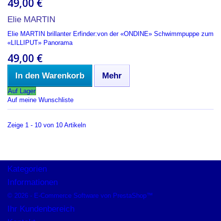
49,00 €
Elie MARTIN
Elie MARTIN brillanter Erfinder:von der «ONDINE» Schwimmpuppe zum
«LILLIPUT» Panorama
49,00 €
In den Warenkorb
Mehr
Auf Lager
Auf meine Wunschliste
Zeige 1 - 10 von 10 Artikeln
Kategorien
Informationen
© 2026 - E-Commerce Software von PrestaShop™
Ihr Kundenbereich