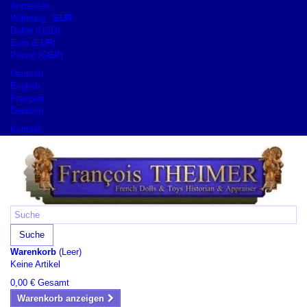
Anmelden
Währung :
EUR
Dollar (USD)
Euro (EUR)
Pound (GBP)
Deutsch
English
Français
Deutsch
Kontakt
Suche
Warenkorb
(Leer)
Keine Artikel
0,00 €
Gesamt
Warenkorb anzeigen