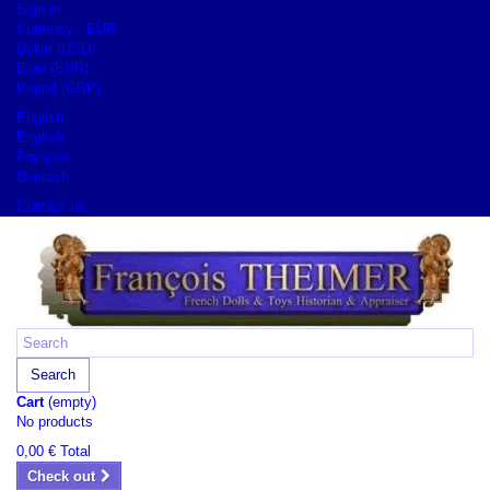
Sign in
Currency :
EUR
Dollar (USD)
Euro (EUR)
Pound (GBP)
English
English
Français
Deutsch
Contact us
Search
Cart
(empty)
No products
0,00 €
Total
Check out